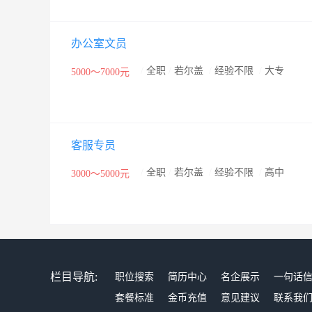
办公室文员
/
全职
/
若尔盖
/
经验不限
/
大专
5000～7000元
客服专员
/
全职
/
若尔盖
/
经验不限
/
高中
3000～5000元
栏目导航:
职位搜索
简历中心
名企展示
一句话
套餐标准
金币充值
意见建议
联系我