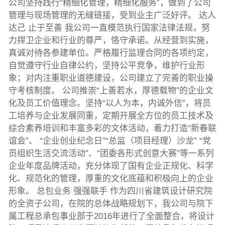
公司坚持践行“精细化管理，精细化服务”，做到了公司
管理与现场管理的无缝链接，受到业主广泛好评。 达人
达己 止于至善 我公司一直模范执行国家法律法规，努
力捍卫企业和行业的尊严，恪守承诺。从经营到实施，
真诚对待各参建单位。严格履行监理合同的各项约定，
自觉遵守行业自律公约，坚持公平竞争，维护行业形
象；对内注重职业道德建设，公司建立了完善的职业操
守考核制度。 公司推崇“上善若水，厚德载物”的企业文
化及员工价值理念。坚持“以人为本，内诚外信”，将员
工培养与企业发展同重，定期开展全方位的员工技术及
综合素养培训和丰富多彩的文体活动，着力打造“新春联
谊会”、 “企业创业纪念日”“总监（项目经理）沙龙” “党
员组织生活交流活动”、“团委各形式创意大赛”等一系列
企业年度品牌活动，充分体现了国有企业正规化、科学
化、规范化的管理，厚重的文化底蕴和积极向上的企业
形象。 总包业务 强强联手 作为四川省建筑设计研究院
的全资子公司，在院的总体战略规划下，我公司与院下
属工程总承包事业部于2016年进行了全面整合，将设计