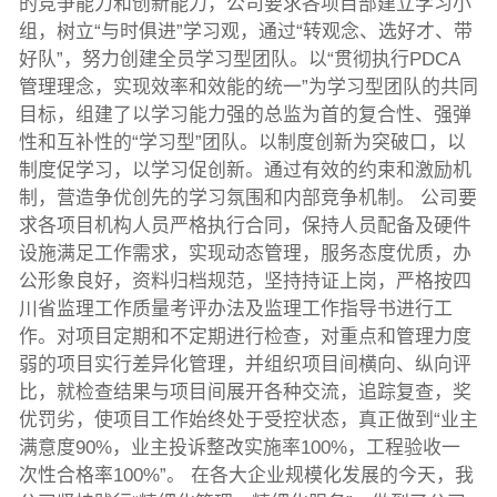
的竞争能力和创新能力，公司要求各项目部建立学习小
组，树立“与时俱进”学习观，通过“转观念、选好才、带
好队”，努力创建全员学习型团队。以“贯彻执行PDCA
管理理念，实现效率和效能的统一”为学习型团队的共同
目标，组建了以学习能力强的总监为首的复合性、强弹
性和互补性的“学习型”团队。以制度创新为突破口，以
制度促学习，以学习促创新。通过有效的约束和激励机
制，营造争优创先的学习氛围和内部竞争机制。 公司要
求各项目机构人员严格执行合同，保持人员配备及硬件
设施满足工作需求，实现动态管理，服务态度优质，办
公形象良好，资料归档规范，坚持持证上岗，严格按四
川省监理工作质量考评办法及监理工作指导书进行工
作。对项目定期和不定期进行检查，对重点和管理力度
弱的项目实行差异化管理，并组织项目间横向、纵向评
比，就检查结果与项目间展开各种交流，追踪复查，奖
优罚劣，使项目工作始终处于受控状态，真正做到“业主
满意度90%，业主投诉整改实施率100%，工程验收一
次性合格率100%”。 在各大企业规模化发展的今天，我