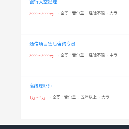
银行大堂经理
天府（四川）联合股权交易中心挂牌展示。 金控人力坚
和集聚金融、法务、人力资源管理、教育培训等行业专
/
全职
/
若尔盖
/
经验不限
/
大专
3000～5000元
会和企业培训和输送各类金融人才。 金控人力凭借其卓
度评价和广泛赞誉，现已成为西部地区金融行业最具业务
位 1、成都金控金融服务有限公司（成都金控集团全资子公
通信项目售后咨询专员
委、市政府为整合地方金融资源、提升地方金融机构竞
司组建意见的批复》（成府函〔2008〕75号）文件精神
/
全职
/
若尔盖
/
经验不限
/
中专
3000～5000元
金50亿元，投资覆盖银行、证券、保险、融资担保、小
金融服务等多个领域。 目前，集团旗下拥有10家全资子
限公司、锦泰财产保险股份有限公司等8家公司第一大
高级理财师
司等5家公司第二大股东；参股万和证券有限责任公司、
/
全职
/
若尔盖
/
五年以上
/
大专
司作为成都市大型国企，已被市委、市政府确定为国有
1万～2万
市级各部门和社会各界的大力支持和关心下，深入实施“
展，为成都西部金融中心建设，打造西部经济核心增长极
资管理有限公司/四川长江职业学院（香港树德教育集团全资