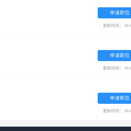
持“以人为本”的企业文化，以为金融发展提供优质人才服务为宗旨，培养
家，打造了一支经验丰富、专业精通、务实创新的高素质团队，每年为社
申请职位
越的团队、精细的管理、专业的服务、诚信的作风，赢得了社会各界的高
更新时间： 08-
规模、最具社会影响、最具发展活力的专业人力资源服务机构。 股东单
司） 成都金融控股集团有限公司（www。cd-jk。com）是在成都市
争力的背景下，根据《成都市人民政府关于同意成都投资控股集团有限公
申请职位
，于2008年10月31日正式挂牌成立的成都市市属大型国有企业，注册资本
额贷款、融资租赁、典当、产业基金、创业投资、产权市场、资产经营、
更新时间： 08-
公司，6家控股子公司，14家参股公司和2家合伙企业，为成都银行股份有
股东；为成都农村商业银行股份有限公司、西南联合产权交易所有限责任公
成都（川藏）股权交易中心股份有限公司等。 成都金融控股集团有限公
申请职位
资本投资、运营公司试点企业，集团将在市委、市政府的坚强领导下，在
改革创新、转型升级”总体战略，进一步深化改革，突出主业，创新发
更新时间： 08-
，建设现代化国际化大都市作出新的更大的贡献。 2、四川树德教育投
子公司） 香港树德教育集团（www。hksdedu。com）是一间以香港