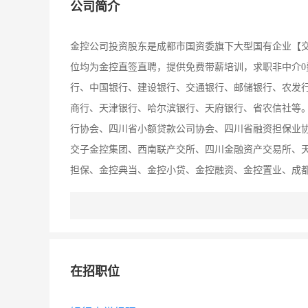
公司简介
金控公司投资股东是成都市国资委旗下大型国有企业【
位均为金控直签直聘，提供免费带薪培训，求职非中介
行、中国银行、建设银行、交通银行、邮储银行、农发
商行、天津银行、哈尔滨银行、天府银行、省农信社等
行协会、四川省小额贷款公司协会、四川省融资担保业
交子金控集团、西南联产交所、四川金融资产交易所、
担保、金控典当、金控小贷、金控融资、金控置业、成都
（下称：金控人力）成立于2011年11月，是成都金控
育投资管理有限公司和四川长江职业学院共同设立的一家
控人力成立以来，始终致力于国家金融中心建设和地方
金融信息及业务流程外包、人力资源外包、银行业国家
在招职位
研、香港金融考察、金融行业服务优化整体提升、行业动
营许可证、民办学校办学许可证和AAA级信用企业认证等